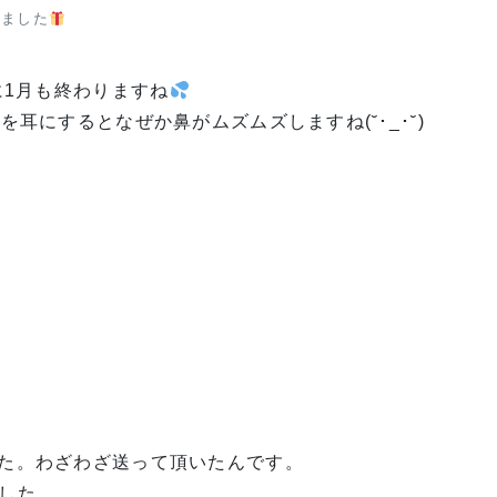
きました
に1月も終わりますね
耳にするとなぜか鼻がムズムズしますね(˘･_･˘)
た。わざわざ送って頂いたんです。
した。