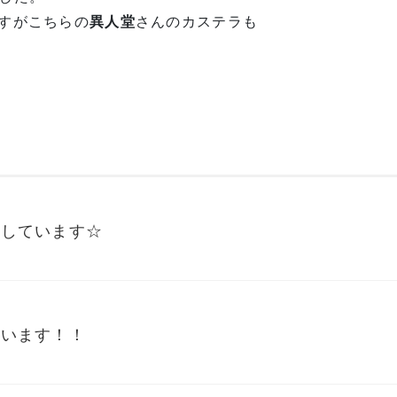
すがこちらの
異人堂
さんのカステラも
集しています☆
ています！！